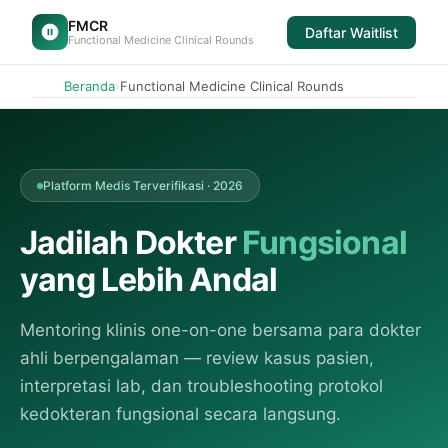
FMCR
Daftar Waitlist
Functional Medicine Clinical Rounds
›
Beranda
Functional Medicine Clinical Rounds
Platform Medis Terverifikasi · 2026
Jadilah Dokter
Fungsional
yang Lebih Andal
Mentoring klinis one-on-one bersama para dokter
ahli berpengalaman — review kasus pasien,
interpretasi lab, dan troubleshooting protokol
kedokteran fungsional secara langsung.