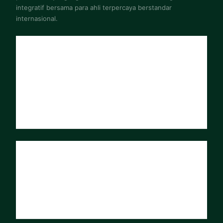
integratif bersama para ahli terpercaya berstandar
internasional.
Program
Konsultasi One-on-One
Video Library
Forum Komunitas Q&A
Mastery Courses
Submit Kasus Klinis
Tim Dokter
Dr. Kurt N. Woeller
Dr. Tracy Tranchitella
Integrative Medicine Academy
Mitra Laboratorium